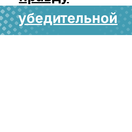
убеди
тельной